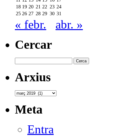
18
19
20
21
22
23
24
25
26
27
28
29
30
31
« febr.
abr. »
Cercar
Cerca:
Arxius
Arxius
Meta
Entra