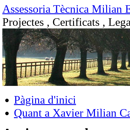
Vés
Assessoria Tècnica Milian 
al
contingut
Projectes , Certificats , Lega
Pàgina d'inici
Quant a Xavier Milian Ca