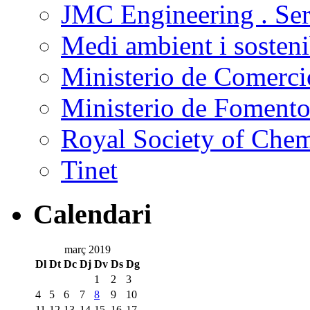
JMC Engineering . Ser
Medi ambient i sostenib
Ministerio de Comercio
Ministerio de Foment
Royal Society of Che
Tinet
Calendari
març 2019
Dl
Dt
Dc
Dj
Dv
Ds
Dg
1
2
3
4
5
6
7
8
9
10
11
12
13
14
15
16
17