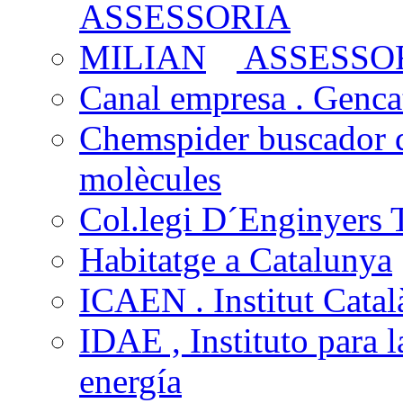
ASSESSOR
Canal empresa . Gencat
Chemspider buscador 
molècules
Col.legi D´Enginyers T
Habitatge a Catalunya
ICAEN . Institut Català
IDAE , Instituto para l
energía