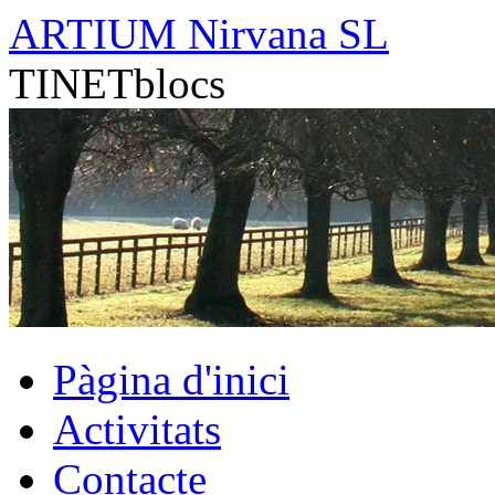
Vés
ARTIUM Nirvana SL
al
contingut
TINETblocs
Pàgina d'inici
Activitats
Contacte