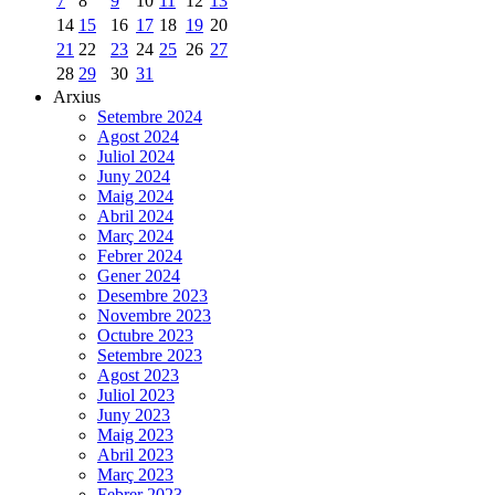
7
8
9
10
11
12
13
14
15
16
17
18
19
20
21
22
23
24
25
26
27
28
29
30
31
Arxius
Setembre 2024
Agost 2024
Juliol 2024
Juny 2024
Maig 2024
Abril 2024
Març 2024
Febrer 2024
Gener 2024
Desembre 2023
Novembre 2023
Octubre 2023
Setembre 2023
Agost 2023
Juliol 2023
Juny 2023
Maig 2023
Abril 2023
Març 2023
Febrer 2023