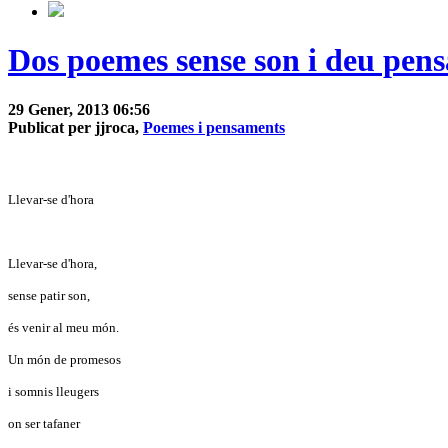
Dos poemes sense son i deu pen
29 Gener, 2013 06:56
Publicat per jjroca,
Poemes i pensaments
Llevar-se d'hora
Llevar-se d'hora,
sense patir son,
és venir al meu món.
Un món de promesos
i somnis lleugers
on ser tafaner