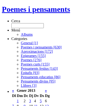
Poemes i pensaments
Cerca
Menú
Albums
Categories
General [1]
Poemes i pensaments [630]
Aproximacions [172]
Epigrames [155]
Poemes [276]
Poemes curts [155]
Pensaments festius [143]
Epitafis [93]
Pensaments educatius [86]
Pensaments divins [95]
Llibres [3]
«
Gener 2013
»
Dl
Dm
Dc
Dj
Dv
Ds
Dg
1
2
3
4
5
6