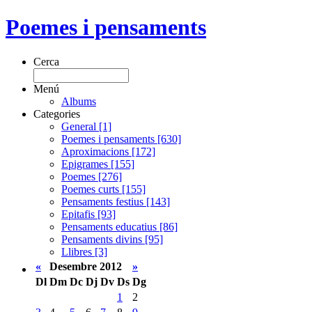
Poemes i pensaments
Cerca
Menú
Albums
Categories
General [1]
Poemes i pensaments [630]
Aproximacions [172]
Epigrames [155]
Poemes [276]
Poemes curts [155]
Pensaments festius [143]
Epitafis [93]
Pensaments educatius [86]
Pensaments divins [95]
Llibres [3]
«
Desembre 2012
»
Dl
Dm
Dc
Dj
Dv
Ds
Dg
1
2