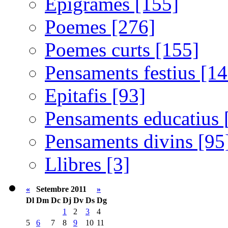
Epigrames [155]
Poemes [276]
Poemes curts [155]
Pensaments festius [14
Epitafis [93]
Pensaments educatius 
Pensaments divins [95
Llibres [3]
«
Setembre 2011
»
Dl
Dm
Dc
Dj
Dv
Ds
Dg
1
2
3
4
5
6
7
8
9
10
11