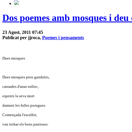
Dos poemes amb mosques i deu e
23 Agost, 2011 07:45
Publicat per jjroca,
Poemes i pensaments
Dues mosques
Dues mosques prou gandules,
cansades d'anar enlloc,
esperen la seva mort
damunt les fulles porugues.
Començada l'escalfor,
van trobar els bons pastissos: