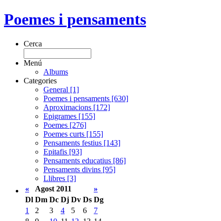
Poemes i pensaments
Cerca
Menú
Albums
Categories
General [1]
Poemes i pensaments [630]
Aproximacions [172]
Epigrames [155]
Poemes [276]
Poemes curts [155]
Pensaments festius [143]
Epitafis [93]
Pensaments educatius [86]
Pensaments divins [95]
Llibres [3]
«
Agost 2011
»
Dl
Dm
Dc
Dj
Dv
Ds
Dg
1
2
3
4
5
6
7