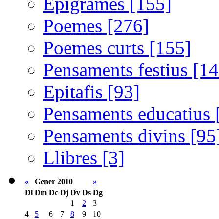
Epigrames [155]
Poemes [276]
Poemes curts [155]
Pensaments festius [14
Epitafis [93]
Pensaments educatius 
Pensaments divins [95
Llibres [3]
«
Gener 2010
»
Dl
Dm
Dc
Dj
Dv
Ds
Dg
1
2
3
4
5
6
7
8
9
10