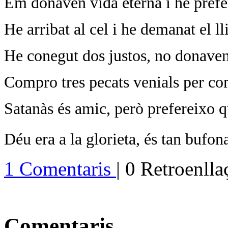
Em donaven vida eterna i he prefe
He arribat al cel i he demanat el l
He conegut dos justos, no donave
Compro tres pecats venials per co
Satanàs és amic, però prefereixo q
Déu era a la glorieta, és tan bufon
1 Comentaris
| 0 Retroenll
Comentaris