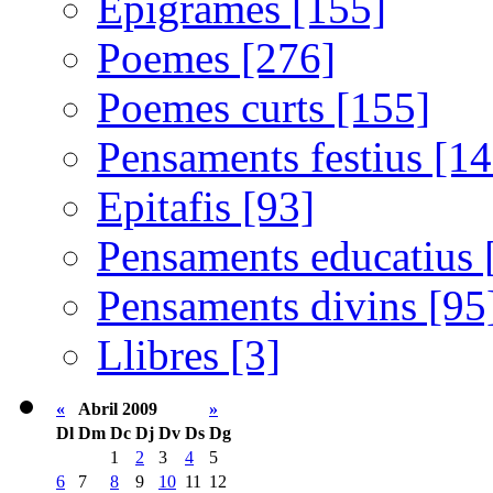
Epigrames [155]
Poemes [276]
Poemes curts [155]
Pensaments festius [14
Epitafis [93]
Pensaments educatius 
Pensaments divins [95
Llibres [3]
«
Abril 2009
»
Dl
Dm
Dc
Dj
Dv
Ds
Dg
1
2
3
4
5
6
7
8
9
10
11
12