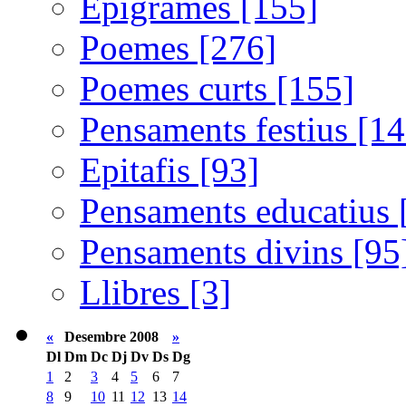
Epigrames [155]
Poemes [276]
Poemes curts [155]
Pensaments festius [14
Epitafis [93]
Pensaments educatius 
Pensaments divins [95
Llibres [3]
«
Desembre 2008
»
Dl
Dm
Dc
Dj
Dv
Ds
Dg
1
2
3
4
5
6
7
8
9
10
11
12
13
14