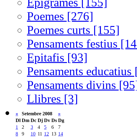
Epigrames [155]
Poemes [276]
Poemes curts [155]
Pensaments festius [14
Epitafis [93]
Pensaments educatius 
Pensaments divins [95
Llibres [3]
«
Setembre 2008
»
Dl
Dm
Dc
Dj
Dv
Ds
Dg
1
2
3
4
5
6
7
8
9
10
11
12
13
14