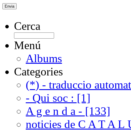
Cerca
Menú
Albums
Categories
(*) - traduccio automat
- Qui soc : [1]
A g e n d a - [133]
noticies de C A T A L 