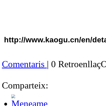
http://www.kaogu.cn/en/det
Comentaris
| 0 Retroenllaç
Comparteix: