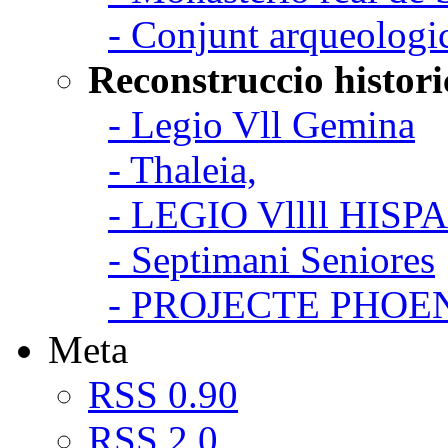
- Conjunt arqueologi
Reconstruccio histori
- Legio Vll Gemina
- Thaleia,
- LEGIO Vllll HISP
- Septimani Seniores
- PROJECTE PHOE
Meta
RSS 0.90
RSS 2.0