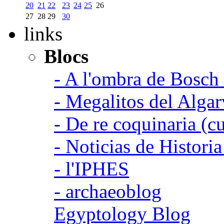
20
21
22
23
24
25
26
27
28
29
30
links
Blocs
- A l'ombra de Bosch
- Megalitos del Algar
- De re coquinaria (c
- Noticias de Histori
- l'IPHES
- archaeoblog
Egyptology Blog