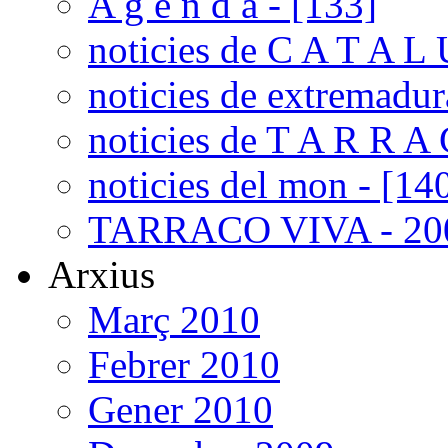
A g e n d a - [133]
noticies de C A T A L 
noticies de extremadur
noticies de T A R R A 
noticies del mon - [14
TARRACO VIVA - 200
Arxius
Març 2010
Febrer 2010
Gener 2010