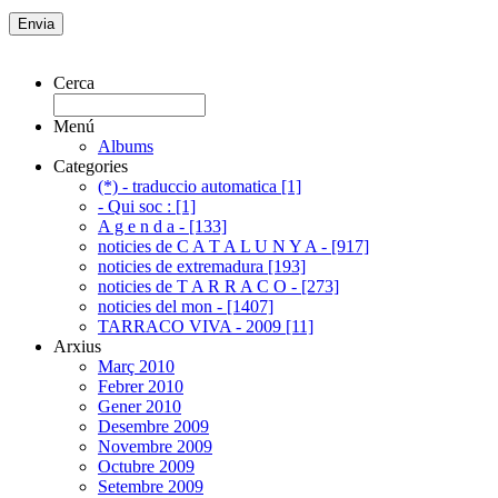
Cerca
Menú
Albums
Categories
(*) - traduccio automatica [1]
- Qui soc : [1]
A g e n d a - [133]
noticies de C A T A L U N Y A - [917]
noticies de extremadura [193]
noticies de T A R R A C O - [273]
noticies del mon - [1407]
TARRACO VIVA - 2009 [11]
Arxius
Març 2010
Febrer 2010
Gener 2010
Desembre 2009
Novembre 2009
Octubre 2009
Setembre 2009