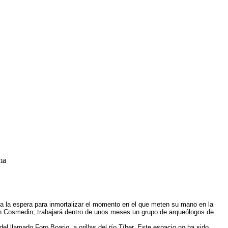
 a la espera para inmortalizar el momento en el que meten su mano en la
a in Cosmedin, trabajará dentro de unos meses un grupo de arqueólogos de
l llamado Foro Boario, a orillas del río Tíber. Este espacio no ha sido