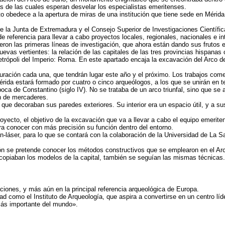
s de las cuales esperan desvelar los especialistas emeritenses.
to obedece a la apertura de miras de una institución que tiene sede en Mérida
ntre la Junta de Extremadura y el Consejo Superior de Investigaciones Cientí
referencia para llevar a cabo proyectos locales, regionales, nacionales e in
ron las primeras líneas de investigación, que ahora están dando sus frutos 
uevas vertientes: la relación de las capitales de las tres provincias hispanas
metrópoli del Imperio: Roma. En este apartado encaja la excavación del Arco d
uración cada una, que tendrán lugar este año y el próximo. Los trabajos come
rida estará formado por cuatro o cinco arqueólogos, a los que se unirán en ter
oca de Constantino (siglo IV). No se trataba de un arco triunfal, sino que se 
ón de mercaderes.
s que decoraban sus paredes exteriores. Su interior era un espacio útil, y a 
yecto, el objetivo de la excavación que va a llevar a cabo el equipo emeriten
ra conocer con más precisión su función dentro del entorno.
láser, para lo que se contará con la colaboración de la Universidad de La S
ción se pretende conocer los métodos constructivos que se emplearon en el A
 copiaban los modelos de la capital, también se seguían las mismas técnicas.
aciones, y más aún en la principal referencia arqueológica de Europa.
como el Instituto de Arqueología, que aspira a convertirse en un centro líder
más importante del mundo».