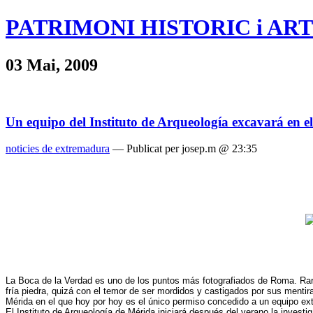
PATRIMONI HISTORIC i ART
03 Mai, 2009
Un equipo del Instituto de Arqueología excavará en 
noticies de extremadura
— Publicat per josep.m @ 23:35
La Boca de la Verdad es uno de los puntos más fotografiados de Roma. Raro
fría piedra, quizá con el temor de ser mordidos y castigados por sus mentir
Mérida en el que hoy por hoy es el único permiso concedido a un equipo extra
El Instituto de Arqueología de Mérida iniciará después del verano la invest