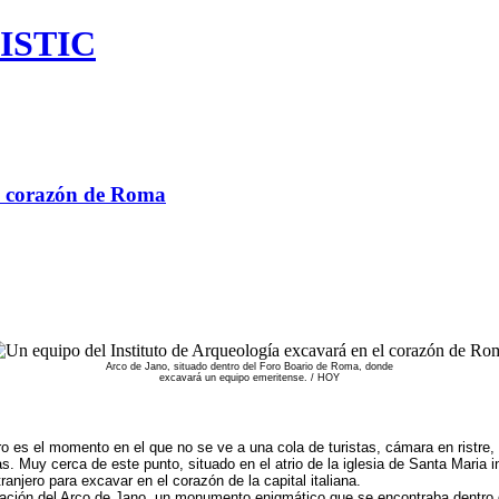
ISTIC
el corazón de Roma
Arco de Jano, situado dentro del Foro Boario de Roma, donde
excavará un equipo emeritense. / HOY
 es el momento en el que no se ve a una cola de turistas, cámara en ristre,
as. Muy cerca de este punto, situado en el atrio de la iglesia de Santa Mari
njero para excavar en el corazón de la capital italiana.
igación del Arco de Jano, un monumento enigmático que se encontraba dentro de