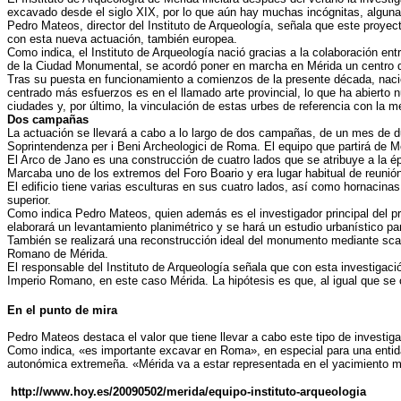
excavado desde el siglo XIX, por lo que aún hay muchas incógnitas, alguna
Pedro Mateos, director del Instituto de Arqueología, señala que este proyec
con esta nueva actuación, también europea.
Como indica, el Instituto de Arqueología nació gracias a la colaboración e
de la Ciudad Monumental, se acordó poner en marcha en Mérida un centro de 
Tras su puesta en funcionamiento a comienzos de la presente década, nacie
centrado más esfuerzos es en el llamado arte provincial, lo que ha abierto n
ciudades y, por último, la vinculación de estas urbes de referencia con la 
Dos campañas
La actuación se llevará a cabo a lo largo de dos campañas, de un mes de d
Soprintendenza per i Beni Archeologici de Roma. El equipo que partirá de Mé
El Arco de Jano es una construcción de cuatro lados que se atribuye a la ép
Marcaba uno de los extremos del Foro Boario y era lugar habitual de reuni
El edificio tiene varias esculturas en sus cuatro lados, así como hornacina
superior.
Como indica Pedro Mateos, quien además es el investigador principal del pro
elaborará un levantamiento planimétrico y se hará un estudio urbanístico pa
También se realizará una reconstrucción ideal del monumento mediante scan-
Romano de Mérida.
El responsable del Instituto de Arqueología señala que con esta investiga
Imperio Romano, en este caso Mérida. La hipótesis es que, al igual que se
En el punto de mira
Pedro Mateos destaca el valor que tiene llevar a cabo este tipo de investig
Como indica, «es importante excavar en Roma», en especial para una entidad 
autonómica extremeña. «Mérida va a estar representada en el yacimiento 
http://www.hoy.es/20090502/merida/equipo-instituto-arqueologia