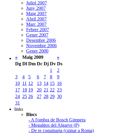
Juliol 2007
Juny 2007
Maig 2007
Abril 2007
Març 2007
Febrer 2007
Gener 2007
Desembre 2006
Novembre 2006
Gener 2000
«
Maig 2009
»
Dg
Dl
Dm
Dc
Dj
Dv
Ds
1
2
3
4
5
6
7
8
9
10
11
12
13
14
15
16
17
18
19
20
21
22
23
24
25
26
27
28
29
30
31
links
Blocs
- A l'ombra de Bosch Gimpera
- Megalitos del Algarve (P)
- De re coquinaria (cuinar a Roma)