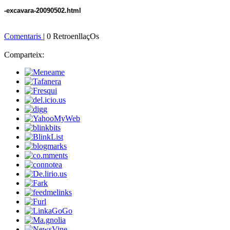
-excavara-20090502.html
Comentaris
| 0 RetroenllaçOs
Comparteix: