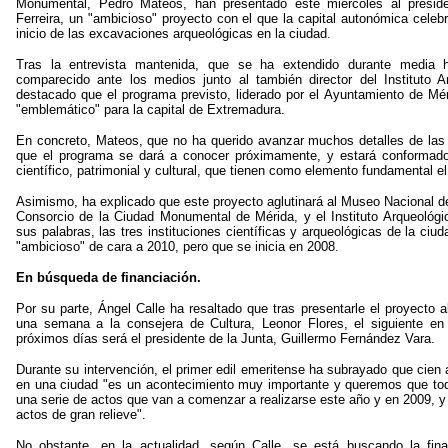
Monumental, Pedro Mateos, han presentado este miércoles al presi
Ferreira, un "ambicioso" proyecto con el que la capital autonómica celebr
inicio de las excavaciones arqueológicas en la ciudad.
Tras la entrevista mantenida, que se ha extendido durante media h
comparecido ante los medios junto al también director del Instituto A
destacado que el programa previsto, liderado por el Ayuntamiento de Mé
"emblemático" para la capital de Extremadura.
En concreto, Mateos, que no ha querido avanzar muchos detalles de las 
que el programa se dará a conocer próximamente, y estará conformado
científico, patrimonial y cultural, que tienen como elemento fundamental e
Asimismo, ha explicado que este proyecto aglutinará al Museo Nacional 
Consorcio de la Ciudad Monumental de Mérida, y el Instituto Arqueológ
sus palabras, las tres instituciones científicas y arqueológicas de la ci
"ambicioso" de cara a 2010, pero que se inicia en 2008.
En búsqueda de financiación.
Por su parte, Ángel Calle ha resaltado que tras presentarle el proyecto 
una semana a la consejera de Cultura, Leonor Flores, el siguiente e
próximos días será el presidente de la Junta, Guillermo Fernández Vara.
Durante su intervención, el primer edil emeritense ha subrayado que cie
en una ciudad "es un acontecimiento muy importante y queremos que tod
una serie de actos que van a comenzar a realizarse este año y en 2009, y
actos de gran relieve".
No obstante, en la actualidad, según Calle, se está buscando la fi