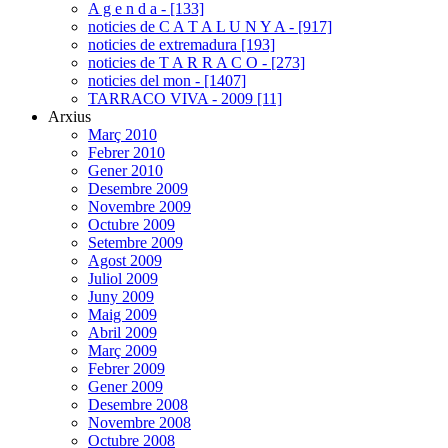
A g e n d a - [133]
noticies de C A T A L U N Y A - [917]
noticies de extremadura [193]
noticies de T A R R A C O - [273]
noticies del mon - [1407]
TARRACO VIVA - 2009 [11]
Arxius
Març 2010
Febrer 2010
Gener 2010
Desembre 2009
Novembre 2009
Octubre 2009
Setembre 2009
Agost 2009
Juliol 2009
Juny 2009
Maig 2009
Abril 2009
Març 2009
Febrer 2009
Gener 2009
Desembre 2008
Novembre 2008
Octubre 2008