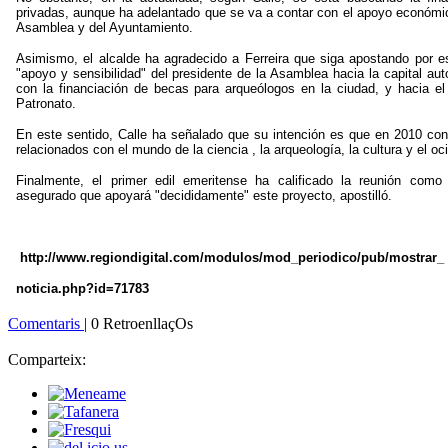
privadas, aunque ha adelantado que se va a contar con el apoyo económic
Asamblea y del Ayuntamiento.
Asimismo, el alcalde ha agradecido a Ferreira que siga apostando por e
"apoyo y sensibilidad" del presidente de la Asamblea hacia la capital aut
con la financiación de becas para arqueólogos en la ciudad, y hacia el
Patronato.
En este sentido, Calle ha señalado que su intención es que en 2010 con
relacionados con el mundo de la ciencia , la arqueología, la cultura y el oc
Finalmente, el primer edil emeritense ha calificado la reunión como
asegurado que apoyará "decididamente" este proyecto, apostilló.
http://www.regiondigital.com/modulos/mod_periodico/pub/mostrar_
noticia.php?id=71783
Comentaris
| 0 RetroenllaçOs
Comparteix: