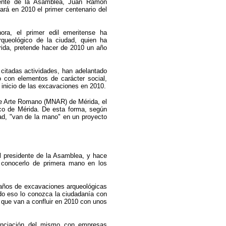
dente de la Asamblea, Juan Ramón
ará en 2010 el primer centenario del
ora, el primer edil emeritense ha
rqueológico de la ciudad, quien ha
rida, pretende hacer de 2010 un año
citadas actividades, han adelantado
 con elementos de carácter social,
l inicio de las excavaciones en 2010.
de Arte Romano (MNAR) de Mérida, el
ico de Mérida. De esta forma, según
udad, "van de la mano" en un proyecto
al presidente de la Asamblea, y hace
n conocerlo de primera mano en los
n años de excavaciones arqueológicas
o eso lo conozca la ciudadanía con
 que van a confluir en 2010 con unos
nanciación del mismo con empresas