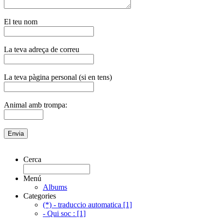
El teu nom
La teva adreça de correu
La teva pàgina personal (si en tens)
Animal amb trompa:
Cerca
Menú
Albums
Categories
(*) - traduccio automatica [1]
- Qui soc : [1]