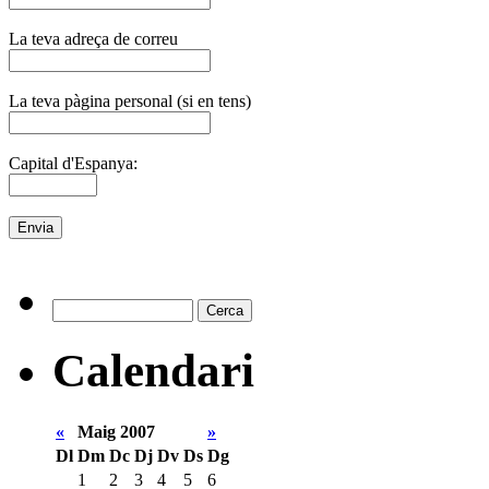
La teva adreça de correu
La teva pàgina personal (si en tens)
Capital d'Espanya:
Calendari
«
Maig 2007
»
Dl
Dm
Dc
Dj
Dv
Ds
Dg
1
2
3
4
5
6