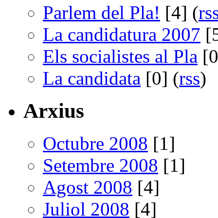
Parlem del Pla!
[4] (
rs
La candidatura 2007
[5
Els socialistes al Pla
[0
La candidata
[0] (
rss
)
Arxius
Octubre 2008
[1]
Setembre 2008
[1]
Agost 2008
[4]
Juliol 2008
[4]