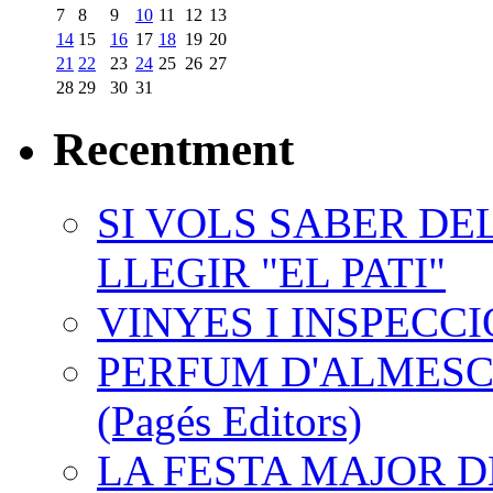
7
8
9
10
11
12
13
14
15
16
17
18
19
20
21
22
23
24
25
26
27
28
29
30
31
Recentment
SI VOLS SABER DE
LLEGIR "EL PATI"
VINYES I INSPECC
PERFUM D'ALMESC.
(Pagés Editors)
LA FESTA MAJOR 