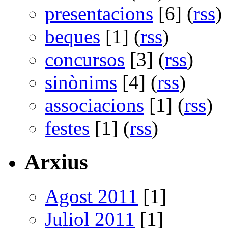
presentacions
[6] (
rss
)
beques
[1] (
rss
)
concursos
[3] (
rss
)
sinònims
[4] (
rss
)
associacions
[1] (
rss
)
festes
[1] (
rss
)
Arxius
Agost 2011
[1]
Juliol 2011
[1]