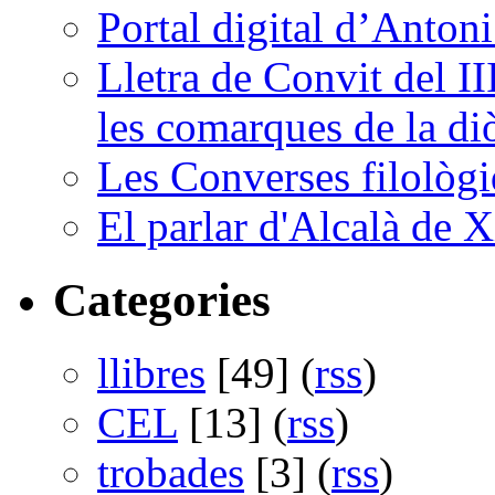
Portal digital d’Anton
Lletra de Convit del II
les comarques de la di
Les Converses filològi
El parlar d'Alcalà de X
Categories
llibres
[49] (
rss
)
CEL
[13] (
rss
)
trobades
[3] (
rss
)