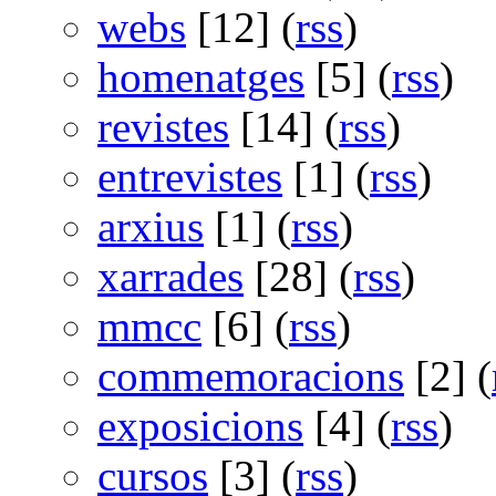
webs
[12] (
rss
)
homenatges
[5] (
rss
)
revistes
[14] (
rss
)
entrevistes
[1] (
rss
)
arxius
[1] (
rss
)
xarrades
[28] (
rss
)
mmcc
[6] (
rss
)
commemoracions
[2] (
exposicions
[4] (
rss
)
cursos
[3] (
rss
)