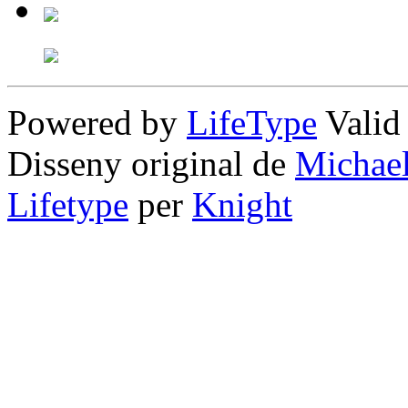
Powered by
LifeType
Vali
Disseny original de
Michae
Lifetype
per
Knight