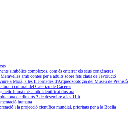
osts
ments simbòlics complexos, com és enterrar els seus congèneres
s Meravelles amb contes per a adults sobre fets claus de l'evolució
n viure a Moià, a les II Jornades d'Arqueozoologia del Museu de Prehistò
tural i cultural del Calerizo de Cáceres
nètic humà més antic identificat fins ara
oluciona de dimarts 3 de desembre a les 11 h
alimentació humana
pretació i la projecció científica mundial, prioritats per a la Boella