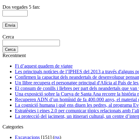
Dos vegades 5 fan:
Cerca
Recentment
Fi d’aquest quadern de viatge
Les principals notícies de l’IPHES del 2013 a través d'alguns p
Confirmen la capacitat dels neandertals de desenvolupar pensa
Un llibre recupera el personatge principal d'Alícia al País de le
El consum de conills i llebres per part dels neandertals que va
Una exposició sobre la Cueva de Santa Ana recorre la història na
Recuperen ADN d’un homínid de fa 400.000 anys, el material ge
La cognició humana i què ens diuen les pedres, al programa Ev
Estratègies i eines 2.0 per comunicar tòpics relacionats amb l’
La protecció del jaciment, un itinerari cultural, un centre d’inter
Categories
Excavacions
[151] (
rss
)