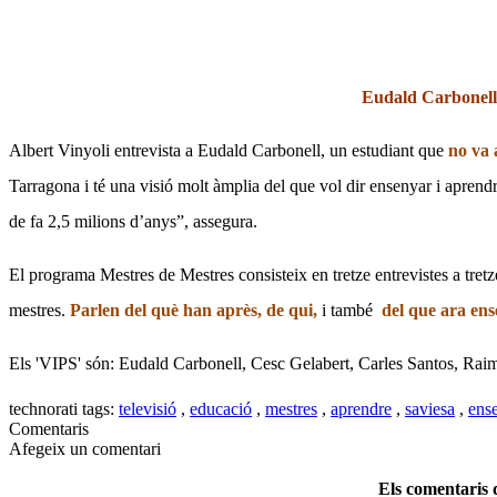
Eudald Carbonell 
Albert Vinyoli entrevista a Eudald Carbonell, un estudiant que
no va 
Tarragona i té una visió molt àmplia del que vol dir ensenyar i aprend
de fa 2,5 milions d’anys”, assegura.
El programa Mestres de Mestres consisteix en tretze entrevistes a tretze 
mestres.
Parlen del què han après, de qui,
i també
del que ara en
Els 'VIPS' són: Eudald Carbonell, Cesc Gelabert, Carles Santos, Raimo
technorati tags:
televisió
,
educació
,
mestres
,
aprendre
,
saviesa
,
ens
Comentaris
Afegeix un comentari
Els comentaris d