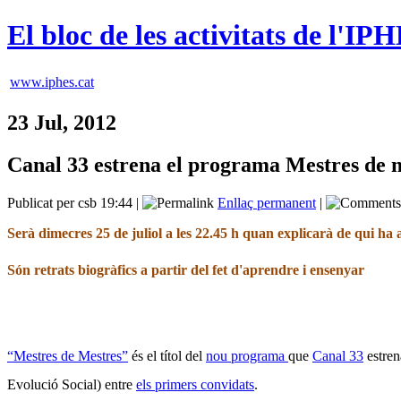
El bloc de les activitats de l'IP
www.iphes.cat
23 Jul, 2012
Canal 33 estrena el programa Mestres de m
Publicat per csb 19:44 |
Enllaç permanent
|
Serà dimecres 25 de juliol a les 22.45 h quan explicarà de qui ha 
Són
retrats biogràfics a partir del fet d'aprendre i ensenyar
“Mestres de Mestres”
és el títol del
nou programa
que
Canal 33
estren
Evolució Social) entre
els primers convidats
.