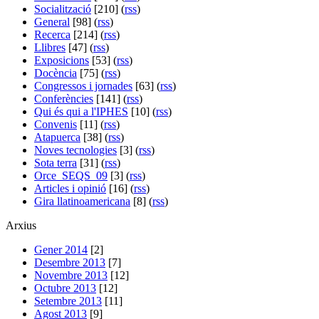
Socialització
[210] (
rss
)
General
[98] (
rss
)
Recerca
[214] (
rss
)
Llibres
[47] (
rss
)
Exposicions
[53] (
rss
)
Docència
[75] (
rss
)
Congressos i jornades
[63] (
rss
)
Conferències
[141] (
rss
)
Qui és qui a l'IPHES
[10] (
rss
)
Convenis
[11] (
rss
)
Atapuerca
[38] (
rss
)
Noves tecnologies
[3] (
rss
)
Sota terra
[31] (
rss
)
Orce_SEQS_09
[3] (
rss
)
Articles i opinió
[16] (
rss
)
Gira llatinoamericana
[8] (
rss
)
Arxius
Gener 2014
[2]
Desembre 2013
[7]
Novembre 2013
[12]
Octubre 2013
[12]
Setembre 2013
[11]
Agost 2013
[9]