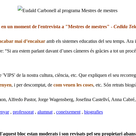
en un moment de l'entrevista a "Mestres de mestres" -
Cedida Tel
acabar mai d’encaixar
amb els sistemes educatius del seu temps. Ara in
re: “Si ara estem parlant davant d’unes càmeres és gràcies a tot un pro
'VIPS' de la nostra cultura, ciència, etc. Que expliquen el seu recorregut
senyen
, i per descomptat, de
com veuen les coses
, etc.
Són retrats biogrà
n, Alfredo Pastor, Jorge Wagensberg, Josefina Castellví, Anna Cabré, L
enyar
,
professorat
,
alumnat
,
coneixement
,
biografies
'aquest bloc estan moderats i son revisats pel seu propietari abans