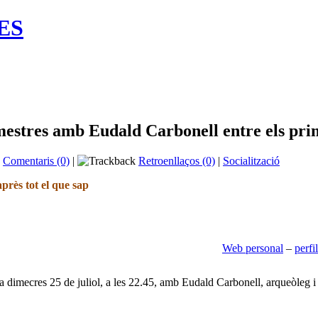
HES
estres amb Eudald Carbonell entre els pri
Comentaris (0)
|
Retroenllaços (0)
|
Socialització
après tot el que sap
Web personal
–
perfil
a dimecres 25 de
juliol, a les 22.45, amb Eudald Carbonell, arqueòleg i