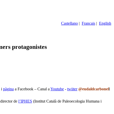
Castellano
|
Français
|
English
mers protagonistes
i
pàgina
a Facebook – Canal a
Youtube
-
twiiter
@eudaldcarbonel
l
 director de
l’IPHES
(Institut Català de Paleoecologia Humana i