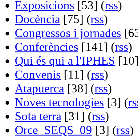
Exposicions
[53] (
rss
)
Docència
[75] (
rss
)
Congressos i jornades
[63
Conferències
[141] (
rss
)
Qui és qui a l'IPHES
[10]
Convenis
[11] (
rss
)
Atapuerca
[38] (
rss
)
Noves tecnologies
[3] (
rs
Sota terra
[31] (
rss
)
Orce_SEQS_09
[3] (
rss
)