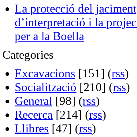
La protecció del jaciment,
d’interpretació i la projec
per a la Boella
Categories
Excavacions
[151] (
rss
)
Socialització
[210] (
rss
)
General
[98] (
rss
)
Recerca
[214] (
rss
)
Llibres
[47] (
rss
)