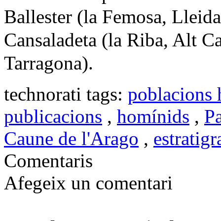
Ballester (
la Femosa
, Lleid
Cansaladeta
(
la Riba
, Alt C
Tarragona).
technorati tags:
poblacions
publicacions
,
homínids
,
Pa
Caune de l'Arago
,
estratigr
Comentaris
Afegeix un comentari