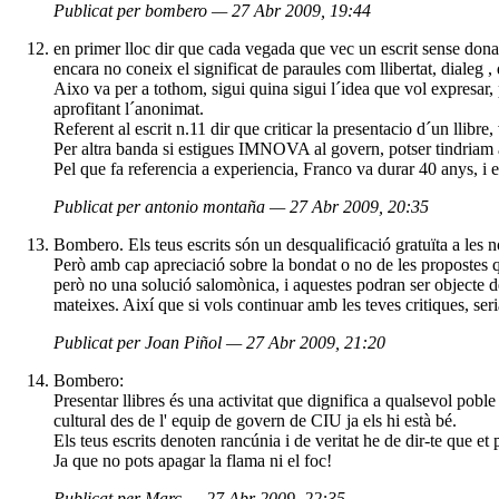
Publicat per bombero — 27 Abr 2009, 19:44
en primer lloc dir que cada vegada que vec un escrit sense donar
encara no coneix el significat de paraules com llibertat, dialeg ,
Aixo va per a tothom, sigui quina sigui l´idea que vol expresar,
aprofitant l´anonimat.
Referent al escrit n.11 dir que criticar la presentacio d´un llibr
Per altra banda si estigues IMNOVA al govern, potser tindriam al
Pel que fa referencia a experiencia, Franco va durar 40 anys, i 
Publicat per antonio montaña — 27 Abr 2009, 20:35
Bombero. Els teus escrits són un desqualificació gratuïta a les 
Però amb cap apreciació sobre la bondat o no de les propostes q
però no una solució salomònica, i aquestes podran ser objecte d
mateixes. Així que si vols continuar amb les teves critiques, se
Publicat per Joan Piñol — 27 Abr 2009, 21:20
Bombero:
Presentar llibres és una activitat que dignifica a qualsevol poble
cultural des de l' equip de govern de CIU ja els hi està bé.
Els teus escrits denoten rancúnia i de veritat he de dir-te que e
Ja que no pots apagar la flama ni el foc!
Publicat per Marc — 27 Abr 2009, 22:35