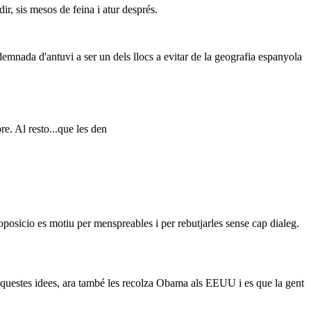
ir, sis mesos de feina i atur després.
demnada d'antuvi a ser un dels llocs a evitar de la geografia espanyola
e. Al resto...que les den
´oposicio es motiu per menspreables i per rebutjarles sense cap dialeg.
aquestes idees, ara també les recolza Obama als EEUU i es que la gent