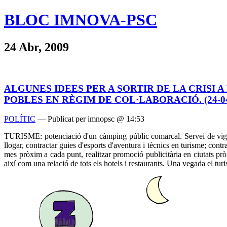
BLOC IMNOVA-PSC
24 Abr, 2009
ALGUNES IDEES PER A SORTIR DE LA CRISI 
POBLES EN RÈGIM DE COL·LABORACIÓ. (24-04
POLÍTIC
— Publicat per imnopsc @ 14:53
TURISME: potenciació d'un càmping públic comarcal. Servei de vigilà
llogar, contractar guies d'esports d'aventura i tècnics en turisme; contr
mes pròxim a cada punt, realitzar promoció publicitària en ciutats prò
així com una relació de tots els hotels i restaurants. Una vegada el tur