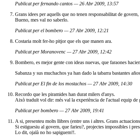
Publicat per fernando cantos — 26 Abr 2009, 13:57
Grans idees per aquells que no tenen responsabilitat de govern, g
Bueno, mes val no saberlo.
Publicat per el bombero — 27 Abr 2009, 12:21
Costaria molt fer-ho pitjor que els que manen ara.
Publicat per Moranovenc — 27 Abr 2009, 12:42
Bombero, es mejor gente con ideas nuevas, que faraones hacien
Sabanza y sus muchachos ya han dado la tabarra bastantes años,
Publicat per El fin de los mostachos — 27 Abr 2009, 14:30
Recordo que les piramides han durat milers d'anys.
Això traduït vol dir: més val la experiència de l'actual equip d
Publicat per bombero — 27 Abr 2009, 19:41
A si, presenteu molts llibres (entre uns i altres. Grans actuacion
Si estiguesiu al govern, que farieu?, projectes impossibles i pres
Lo dit, ojalà no ho sapiguem!!.