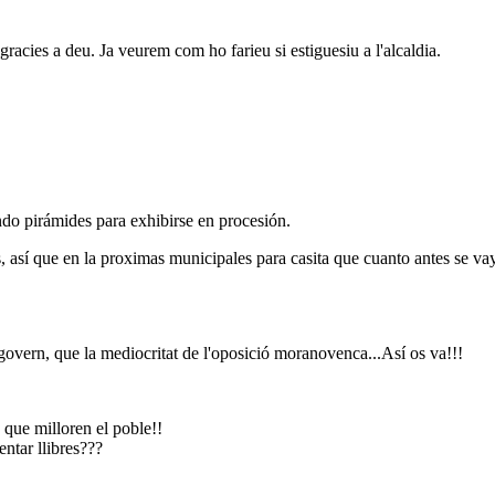
racies a deu. Ja veurem com ho farieu si estiguesiu a l'alcaldia.
do pirámides para exhibirse en procesión.
 así que en la proximas municipales para casita que cuanto antes se v
e govern, que la mediocritat de l'oposició moranovenca...Así os va!!!
s que milloren el poble!!
entar llibres???