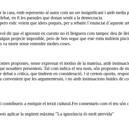
 la cara, emb represento al autor com un ser insignificant i amb molta p
 debat, en fi les paraules que donan sentit a la democracia.
 pero estic veient que idees poques, per a rebatre l´enunciat d´aqueste 
e, vol dir que el ignorant en cuestio no el lleiguera com tampoc deu de lle
gun projecte imposible, pero de ben segur que este estiu tndriem piscin
es va morir sense entendre moltes coses.
nostres propostes, sense expressar el motius de la mateixa, amb insinuaci
ue nosaltres presentem. Tal com indica el seu nom, són propostes de mill
e debat o critica, que tindrem en consideració, i si creiem oportu, re
ria convenient que les argumentessis, i no amb insinuacions buides de con
 i contribueix a enriquir el teixit cultural.Fer comentaris com el teu són
t pots aplicar la següent màxima "La ignorància és molt atrevida"