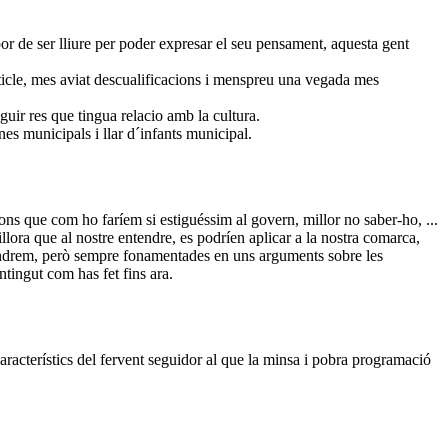
or de ser lliure per poder expresar el seu pensament, aquesta gent
article, mes aviat descualificacions i menspreu una vegada mes
iguir res que tingua relacio amb la cultura.
es municipals i llar d´infants municipal.
ons que com ho faríem si estiguéssim al govern, millor no saber-ho, ...
ora que al nostre entendre, es podríen aplicar a la nostra comarca,
spondrem, però sempre fonamentades en uns arguments sobre les
tingut com has fet fins ara.
 característics del fervent seguidor al que la minsa i pobra programació