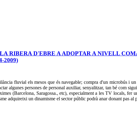
A LA RIBERA D'EBRE A ADOPTAR A NIVELL CO
-2009)
ncia fluvial els mesos que és navegable; compra d'un microbús i un r
actar algunes persones de personal auxiliar, senyalitzar, tan bé com sigui
ximes (Barcelona, Saragossa., etc), especialment a les TV locals, fer u
isme adquireixi un dinamisme el sector públic podrà anar donant pas al pri