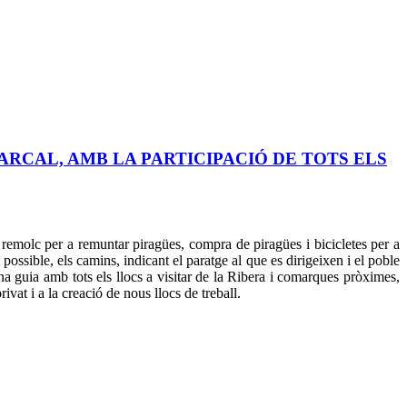
MARCAL, AMB LA PARTICIPACIÓ DE TOTS ELS
emolc per a remuntar piragües, compra de piragües i bicicletes per a
 possible, els camins, indicant el paratge al que es dirigeixen i el poble
na guia amb tots els llocs a visitar de la Ribera i comarques pròximes,
vat i a la creació de nous llocs de treball.