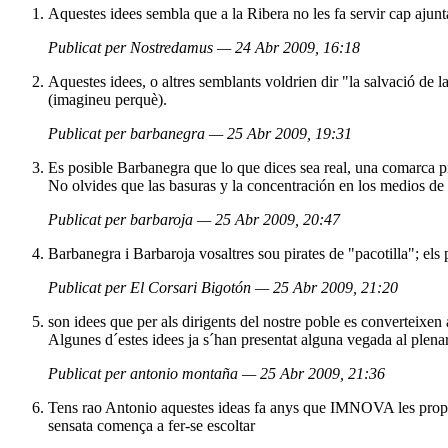
Aquestes idees sembla que a la Ribera no les fa servir cap ajunta
Publicat per Nostredamus — 24 Abr 2009, 16:18
Aquestes idees, o altres semblants voldrien dir "la salvació de 
(imagineu perquè).
Publicat per barbanegra — 25 Abr 2009, 19:31
Es posible Barbanegra que lo que dices sea real, una comarca pr
No olvides que las basuras y la concentración en los medios de p
Publicat per barbaroja — 25 Abr 2009, 20:47
Barbanegra i Barbaroja vosaltres sou pirates de "pacotilla"; els p
Publicat per El Corsari Bigotón — 25 Abr 2009, 21:20
son idees que per als dirigents del nostre poble es converteixen 
Algunes d´estes idees ja s´han presentat alguna vegada al plenar
Publicat per antonio montaña — 25 Abr 2009, 21:36
Tens rao Antonio aquestes ideas fa anys que IMNOVA les proposs
sensata comença a fer-se escoltar