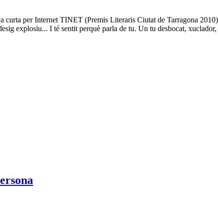
va curta per Internet TINET (Premis Literaris Ciutat de Tarragona 2010) i
 explosiu... I té sentit perquè parla de tu. Un tu desbocat, xuclador, irra
persona