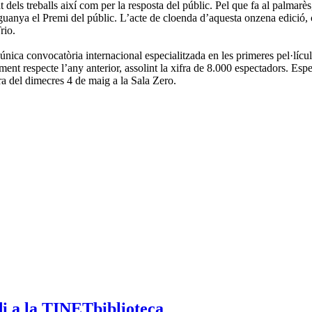
at dels treballs així com per la resposta del públic. Pel que fa al palmar
’ guanya el Premi del públic. L’acte de cloenda d’aquesta onzena edició, 
rio.
nica convocatòria internacional especialitzada en les primeres pel·lícul
t respecte l’any anterior, assolint la xifra de 8.000 espectadors. Espec
rra del dimecres 4 de maig a la Sala Zero.
di a la TINETbiblioteca