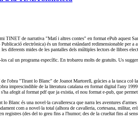
remi TINET de narrativa "Matí i altres contes" en format ePub aquest Sa
ublicació electrònica) és un format estàndard redimensionable per a arxi
les diferents mides de les pantalles dels múltiples lectors de llibres elec
los cal un programa específic. En trobareu molts de gratuïts. Us sugge
de l'obra "Tirant lo Blanc" de Joanot Martorell, gràcies a la tasca col·
ra imprescindible de la literatura catalana en format digital l'any 1999.
a, s'ha afegit al format pdf que ja existia, el nou format e-pub, que permet
lo Blanc és una novel·la cavalleresca que narra les aventures d'armes i d
ament com a novel·la total (alhora de cavalleria, cortesana, militar, eròt
n registres (des del to greu fins a l'humor; des de la crueltat fins al sens