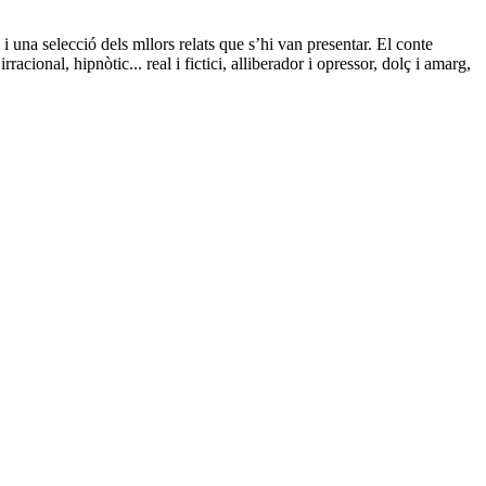
 una selecció dels mllors relats que s’hi van presentar. El conte
cional, hipnòtic... real i fictici, alliberador i opressor, dolç i amarg,