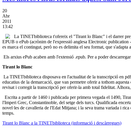
20
Abr
2011
13:42
La TINETbiblioteca t'ofereix el "Tirant lo Blanc" i el darrer p
EPUB o ePub (acrònim de l'expressió anglesa Electronic publication - P
es marca el contingut, però no es delimita el seu format, que s'adapta a 
Els arxius ePub acaben amb l'extensió .epub. Per a poder descarregar-
Tirant lo Blanc
La TINETbiblioteca disposava en l'actualitat de la transcripció en pdf 
educatius de la demarcació, que van permetre oferir a tothom aquesta ob
revisat i corregit la transcripció per oferir-la amb total fidelitat. Alhor
Escrita a partir de 1460 i publicada per primera vegada el 1490, Tirant 
l'Imperi Grec, Constantinoble, del setge dels turcs. Qualificada encertad
novel·les de cavalleria de l'Edat Mitjana; i la seva trama variada i rica e
temps.
Tirant lo Blanc a la TINETbiblioteca (informació i descàrregues)