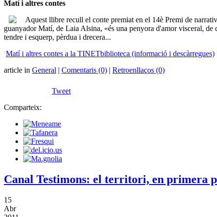
Matí i altres contes
Aquest llibre
recull el conte premiat en el 14è Premi de narrati
guanyador Matí, de Laia Alsina, «és una penyora d'amor visceral, de desig
tendre i esquerp, pèrdua i drecera...
Matí i altres contes a la TINETbiblioteca (informació i descàrregues)
article in
General
|
Comentaris (0)
|
Retroenllaços (0)
Tweet
Comparteix:
Canal Testimons: el territori, en primera 
15
Abr