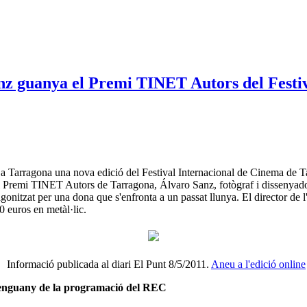
anz guanya el Premi TINET Autors del Fest
 a Tarragona una nova edició del Festival Internacional de Cinema de T
 al Premi TINET Autors de Tarragona, Álvaro Sanz, fotògraf i dissenyado
agonitzat per una dona que s'enfronta a un passat llunya. El director d
00 euros en metàl·lic.
Informació publicada al diari El Punt 8/5/2011.
Aneu a l'edició online
it enguany de la programació del REC