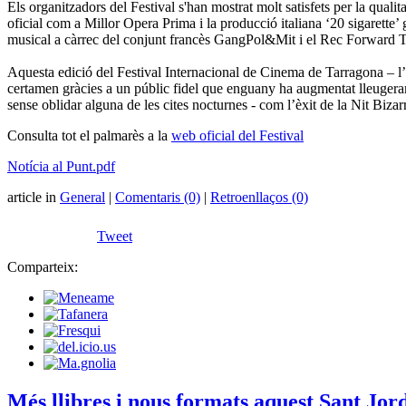
Els organitzadors del Festival s'han mostrat molt satisfets per la qualit
oficial com a Millor Opera Prima i la producció italiana ‘20 sigarette
musical a càrrec del conjunt francès GangPol&Mit i el Rec Forward T
Aquesta edició del Festival Internacional de Cinema de Tarragona – l’ú
certamen gràcies a un públic fidel que enguany ha augmentat lleugeramen
sense oblidar alguna de les cites nocturnes - com l’èxit de la Nit Biza
Consulta tot el palmarès a la
web oficial del Festival
Notícia al Punt.pdf
article in
General
|
Comentaris (0)
|
Retroenllaços (0)
Tweet
Comparteix:
Més llibres i nous formats aquest Sant Jor