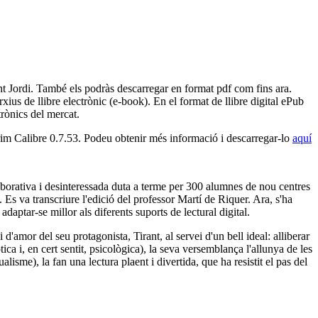
nt Jordi. També els podràs descarregar en format pdf com fins ara.
us de llibre electrònic (e-book). En el format de llibre digital ePub
trònics del mercat.
rim Calibre 0.7.53. Podeu obtenir més informació i descarregar-lo
aquí
laborativa i desinteressada duta a terme per 300 alumnes de nou centres
 Es va transcriure l'edició del professor Martí de Riquer. Ara, s'ha
 adaptar-se millor als diferents suports de lectural digital.
'amor del seu protagonista, Tirant, al servei d'un bell ideal: alliberar
ica i, en cert sentit, psicològica), la seva versemblança l'allunya de les
ualisme), la fan una lectura plaent i divertida, que ha resistit el pas del