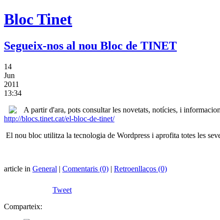
Bloc Tinet
Segueix-nos al nou Bloc de TINET
14
Jun
2011
13:34
A partir d'ara, pots consultar les novetats, notícies, i informac
http://blocs.tinet.cat/el-bloc-de-tinet/
El nou bloc utilitza la tecnologia de Wordpress i aprofita totes les seve
article in
General
|
Comentaris (0)
|
Retroenllaços (0)
Tweet
Comparteix: