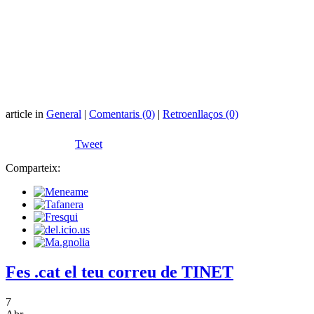
article in
General
|
Comentaris (0)
|
Retroenllaços (0)
Tweet
Comparteix:
Fes .cat el teu correu de TINET
7